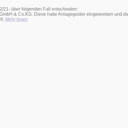
2/21- über folgenden Fall entschieden:
 GmbH & Co.KG. Diese hatte Anlagegelder eingeworben und die
„Geschäftsführer
lt.
Mehr lesen
einer
geschäftsführenden
Kommanditisten
GmbH
aufgepasst!“