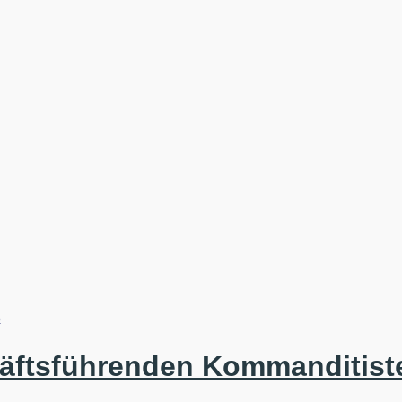
3
häftsführenden Kommanditis