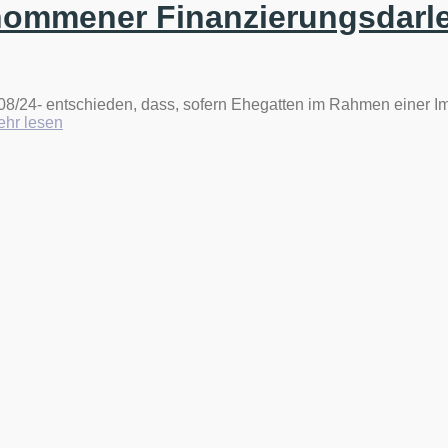
nommener Finanzierungsdarl
 108/24- entschieden, dass, sofern Ehegatten im Rahmen einer
„Ehegatten
hr lesen
aufgepasst!
Insolvenzanfechtungsansprüche
des
Insolvenzverwalters
aufgrund
gemeinsam
aufgenommener
Finanzierungsdarlehen“