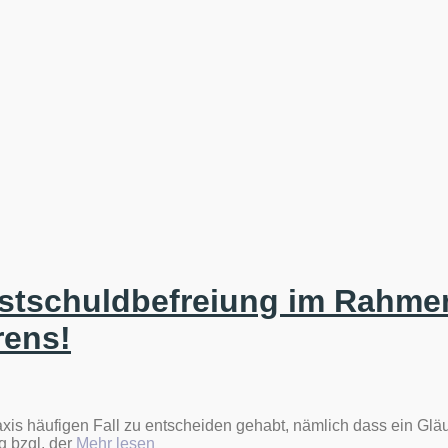
stschuldbefreiung im Rahme
rens!
axis häufigen Fall zu entscheiden gehabt, nämlich dass ein Glä
„Neues
g bzgl. der
Mehr lesen