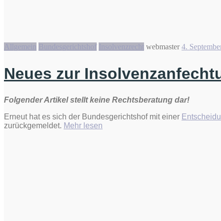
Allgemein
Bundesgerichtshof
Insolvenzrecht
webmaster
4. Septembe
Neues zur Insolvenzanfecht
Folgender Artikel stellt keine Rechtsberatung dar!
Erneut hat es sich der Bundesgerichtshof mit einer
Entscheidu
„Neues
zurückgemeldet.
Mehr lesen
zur
Insolvenzanfechtung
(Vorsatzanfechtung
§
133
InsO)“