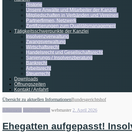
Historie
Unsere Anwälte und Mitarbeiter der Kanzlei
Mitgliedschaften in Verbänden und Vereinen
Partnerfirmen, Netzwerk
Zertifizierungen zum Qualitätsmanagement
Tätigkeitsschwerpunkte der Kanzlei
Insolvenzverwaltung
Zwangsverwaltung
Wirtschaftsrecht
Handelsrecht und Gesellschaftsrecht
Sanierungs-/ Insolvenzberatung
Bankrecht
Arbeitsrecht
Steuerrecht
Downloads
Öffnungszeiten
Kontakt / Anfahrt
Übersicht zu aktuellen Informationen
Bundesgerichtshof
Allgemein
Insolvenzrecht
webmaster
2. April 2026
Ehegatten aufgepasst! Inso