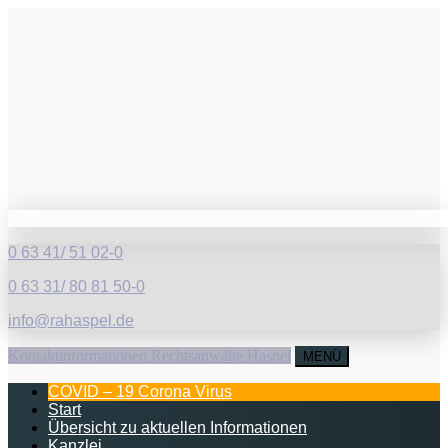
0 63 41/ 51 02-0
0 63 31/ 80 81 50-0
info@rahaspel.de
Kontaktinformationen Rechtsanwälte Haspel
MENÜ
COVID – 19 Corona Virus
Start
Übersicht zu aktuellen Informationen
Kanzlei