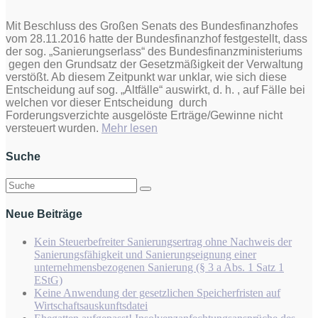
Mit Beschluss des Großen Senats des Bundesfinanzhofes
vom 28.11.2016 hatte der Bundesfinanzhof festgestellt, dass
der sog. „Sanierungserlass“ des Bundesfinanzministeriums
gegen den Grundsatz der Gesetzmäßigkeit der Verwaltung
verstößt. Ab diesem Zeitpunkt war unklar, wie sich diese
Entscheidung auf sog. „Altfälle“ auswirkt, d. h. , auf Fälle bei
welchen vor dieser Entscheidung durch
Forderungsverzichte ausgelöste Erträge/Gewinne nicht
„Sanierungserlass
versteuert wurden.
Mehr lesen
und
kein
Suche
Ende!“
Suchen
nach:
Neue Beiträge
Kein Steuerbefreiter Sanierungsertrag ohne Nachweis der
Sanierungsfähigkeit und Sanierungseignung einer
unternehmensbezogenen Sanierung (§ 3 a Abs. 1 Satz 1
EStG)
Keine Anwendung der gesetzlichen Speicherfristen auf
Wirtschaftsauskunftsdatei