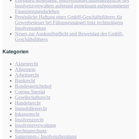
Ehegatten aufgepasst! Insolvenzanfechtungsansprüche des
Insolvenzverwalters aufgrund gemeinsam aufgenommener
Finanzierungsdarlehen
Persönliche Haftung eines GmbH-Geschäftsführers für
Gewerbesteuer bei Führungsmängel trotz rechtzeitigem
Insolvenzantrag
Neues zur Auskunftspflicht und Beweislast des GmbH-
Geschäftsführers
Kategorien
Aktienrecht
Allgemein
Arbeitsrecht
Bankrecht
Bundesgerichtshof
Corona Spezial
Gesellschaftsrecht
Handelsrecht
Immobilienrecht
Inkassorecht
Insolvenzrecht
Insolvenzverwaltung
Rechtsprechung
Sanierungs-/ Insolvenzberatung