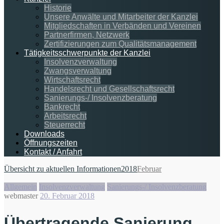
Historie
Unsere Anwälte und Mitarbeiter der Kanzlei
Mitgliedschaften in Verbänden und Vereinen
Partnerfirmen, Netzwerk
Zertifizierungen zum Qualitätsmanagement
Tätigkeitsschwerpunkte der Kanzlei
Insolvenzverwaltung
Zwangsverwaltung
Wirtschaftsrecht
Handelsrecht und Gesellschaftsrecht
Sanierungs-/ Insolvenzberatung
Bankrecht
Arbeitsrecht
Steuerrecht
Downloads
Öffnungszeiten
Kontakt / Anfahrt
Übersicht zu aktuellen Informationen
2018
Februar
Allgemein
Insolvenzverwaltung
Sanierungs-/ Insolvenzberatung
webmaster
20. Februar 2018
Übertragende Sanierung